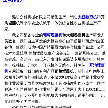
潍坊众科机械有限公司是集生产、销售
大棚卷帘机
和
开
沟埋藤机
等小型农业机械于一体的综合性农业机械生产厂
家。
我公司配备专业的
葡萄埋藤机
和
大棚卷帘机
生产研发人
员数名，我们自主研发的大棚卷帘机由于质量好而远销全国
各地，使我们成为中国产销量最大的卷帘机生产企业。公司
技术力量雄厚,葡萄埋藤机生产设备先进，营销网络齐全。以
高标准、高起点、高投入开发研制保温被专用绗缝机、针刺
机、梳棉机、开松机、开花机等无纺布、针刺毡、
开沟埋藤
机
专用设备。我们的专利产品
葡萄埋藤机
，前行走行间取土
双侧开沟埋藤的研制成功，不仅大幅度提高了埋藤作业效率
和作业质量，而且大幅度降低了劳动强度和作业成本，同时
解决了不同种植行距作业的问题，可适用于大于150CM以上
的种植行距，不受行距和地块大小的限制，适用范围广，此
专利填补了国内空白。
公司领导愿与您携手共创美好未来!