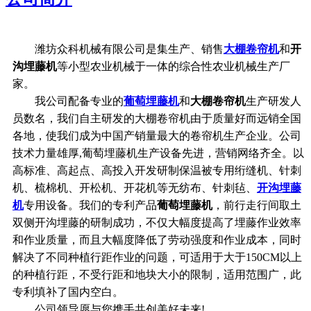
潍坊众科机械有限公司是集生产、销售
大棚卷帘机
和
开
沟埋藤机
等小型农业机械于一体的综合性农业机械生产厂
家。
我公司配备专业的
葡萄埋藤机
和
大棚卷帘机
生产研发人
员数名，我们自主研发的大棚卷帘机由于质量好而远销全国
各地，使我们成为中国产销量最大的卷帘机生产企业。公司
技术力量雄厚,葡萄埋藤机生产设备先进，营销网络齐全。以
高标准、高起点、高投入开发研制保温被专用绗缝机、针刺
机、梳棉机、开松机、开花机等无纺布、针刺毡、
开沟埋藤
机
专用设备。我们的专利产品
葡萄埋藤机
，前行走行间取土
双侧开沟埋藤的研制成功，不仅大幅度提高了埋藤作业效率
和作业质量，而且大幅度降低了劳动强度和作业成本，同时
解决了不同种植行距作业的问题，可适用于大于150CM以上
的种植行距，不受行距和地块大小的限制，适用范围广，此
专利填补了国内空白。
公司领导愿与您携手共创美好未来!